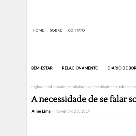
HOME
SOBRE
CONTATO
BEM-ESTAR
RELACIONAMENTO
DIÁRIO DE BO
Página inicial
Saúde no trabalho
A necessidade de se falar sobr
A necessidade de se falar s
Aline Lima
novembro 29, 2019