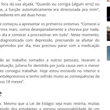
 fora da sua alçada. “Quando eu corrigia [algum erro] ou
pe, a função automaticamente era direcionada pra mim”,
ediente em até duas horas.
te começou a apresentar os primeiros sintomas. “Comecei a
ormia mais, comia desesperadamente e chorava por nada.
 a dia e comecei a procrastinar em tudo”. Neste momento,
 diagnosticada com depressão, precisando se afastar do
mprimidos por dia, mas precisou parar com a medicação
ão ao trabalho somados a outros pessoais, levaram a
 situação, Juliana foi demitida por justa causa sem o menor
is consegui trabalhar. Hoje estou morando no interior e
ntidepressivos e tenho sofrido muito as consequências da
mos 18 meses”.
e
. Mesmo que a Lei de Estágio seja mais restrita, muitas
igindo dos estudantes a mesma responsabilidade de um