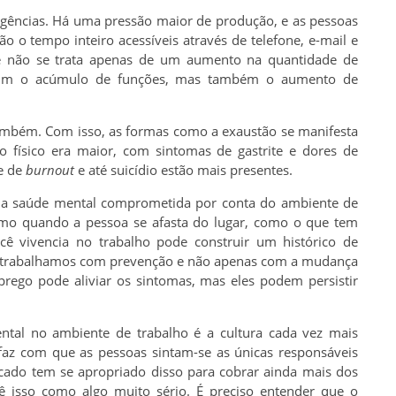
exigências. Há uma pressão maior de produção, e as pessoas
o o tempo inteiro acessíveis através de telefone, e-mail e
ue não se trata apenas de um aumento na quantidade de
omum o acúmulo de funções, mas também o aumento de
ambém. Com isso, as formas como a exaustão se manifesta
 físico era maior, com sintomas de gastrite e dores de
me de
burnout
e até suicídio estão mais presentes.
uma saúde mental comprometida por conta do ambiente de
mo quando a pessoa se afasta do lugar, como o que tem
cê vivencia no trabalho pode construir um histórico de
 trabalhamos com prevenção e não apenas com a mudança
rego pode aliviar os sintomas, mas eles podem persistir
tal no ambiente de trabalho é a cultura cada vez mais
o faz com que as pessoas sintam-se as únicas responsáveis
rcado tem se apropriado disso para cobrar ainda mais dos
 vê isso como algo muito sério. É preciso entender que o