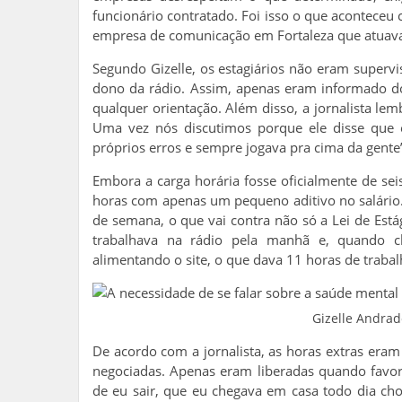
funcionário contratado. Foi isso o que aconteceu
empresa de comunicação em Fortaleza que atuava 
Segundo Gizelle, os estagiários não eram superv
dono da rádio. Assim, apenas eram informado do 
qualquer orientação. Além disso, a jornalista lemb
Uma vez nós discutimos porque ele disse que eu
próprios erros e sempre jogava pra cima da gente”
Embora a carga horária fosse oficialmente de seis
horas com apenas um pequeno aditivo no salári
de semana, o que vai contra não só a Lei de Está
trabalhava na rádio pela manhã e, quando c
alimentando o site, o que dava 11 horas de traba
Gizelle Andrade
De acordo com a jornalista, as horas extras era
negociadas. Apenas eram liberadas quando favor
de eu sair, que eu chegava em casa todo dia cho