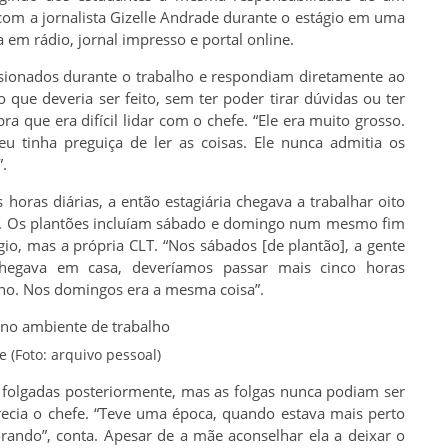
 com a jornalista Gizelle Andrade durante o estágio em uma
em rádio, jornal impresso e portal online.
isionados durante o trabalho e respondiam diretamente ao
que deveria ser feito, sem ter poder tirar dúvidas ou ter
ra que era difícil lidar com o chefe. “Ele era muito grosso.
 tinha preguiça de ler as coisas. Ele nunca admitia os
.
 horas diárias, a então estagiária chegava a trabalhar oito
o. Os plantões incluíam sábado e domingo num mesmo fim
gio, mas a própria CLT. “Nos sábados [de plantão], a gente
hegava em casa, deveríamos passar mais cinco horas
lho. Nos domingos era a mesma coisa”.
 (Foto: arquivo pessoal)
m folgadas posteriormente, mas as folgas nunca podiam ser
ecia o chefe. “Teve uma época, quando estava mais perto
rando”, conta. Apesar de a mãe aconselhar ela a deixar o