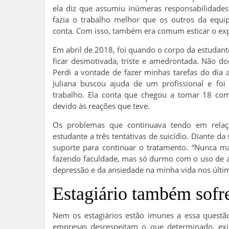
ela diz que assumiu inúmeras responsabilidades
fazia o trabalho melhor que os outros da equi
conta. Com isso, também era comum esticar o exp
Em abril de 2018, foi quando o corpo da estudan
ficar desmotivada, triste e amedrontada. Não d
Perdi a vontade de fazer minhas tarefas do dia
Juliana buscou ajuda de um profissional e foi
trabalho. Ela conta que chegou a tomar 18 co
devido às reações que teve.
Os problemas que continuava tendo em relaç
estudante a três tentativas de suicídio. Diante da
suporte para continuar o tratamento. “Nunca ma
fazendo faculdade, mas só durmo com o uso de a
depressão e da ansiedade na minha vida nos últi
Estagiário também sofr
Nem os estagiários estão imunes a essa questão
empresas desrespeitam o que determinado, ex