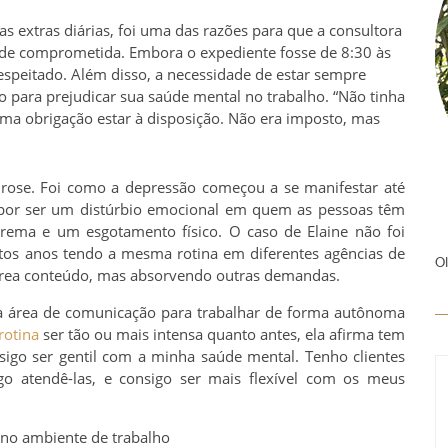
as extras diárias, foi uma das razões para que a consultora
aúde comprometida. Embora o expediente fosse de 8:30 às
espeitado. Além disso, a necessidade de estar sempre
o para prejudicar sua saúde mental no trabalho. “Não tinha
ma obrigação estar à disposição. Não era imposto, mas
rose. Foi como a depressão começou a se manifestar até
a por ser um distúrbio emocional em quem as pessoas têm
trema e um esgotamento físico. O caso de Elaine não foi
itos anos tendo a mesma rotina em diferentes agências de
Ol
a área conteúdo, mas absorvendo outras demandas.
 na área de comunicação para trabalhar de forma autônoma
rotina
ser tão ou mais intensa quanto antes, ela afirma tem
sigo ser gentil com a minha saúde mental. Tenho clientes
 atendê-las, e consigo ser mais flexível com os meus